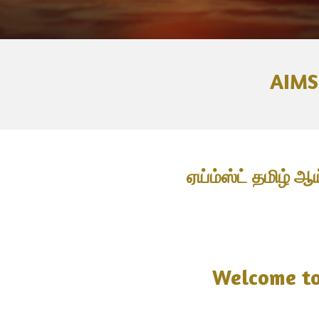
AIMST
ஏய்ம்ஸ்ட் தமிழ் ஆ
Welcome to